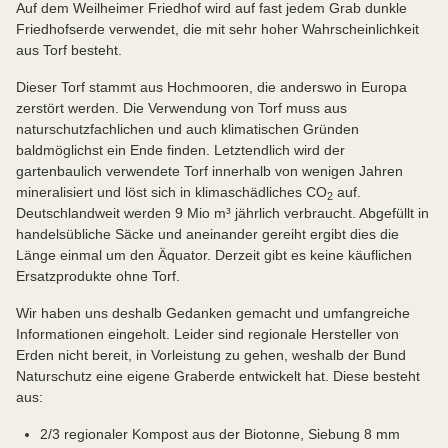
Auf dem Weilheimer Friedhof wird auf fast jedem Grab dunkle
Friedhofserde verwendet, die mit sehr hoher Wahrscheinlichkeit
aus Torf besteht.
Dieser Torf stammt aus Hochmooren, die anderswo in Europa
zerstört werden. Die Verwendung von Torf muss aus
naturschutzfachlichen und auch klimatischen Gründen
baldmöglichst ein Ende finden. Letztendlich wird der
gartenbaulich verwendete Torf innerhalb von wenigen Jahren
mineralisiert und löst sich in klimaschädliches CO
auf.
2
Deutschlandweit werden 9 Mio m³ jährlich verbraucht. Abgefüllt in
handelsübliche Säcke und aneinander gereiht ergibt dies die
Länge einmal um den Äquator. Derzeit gibt es keine käuflichen
Ersatzprodukte ohne Torf.
Wir haben uns deshalb Gedanken gemacht und umfangreiche
Informationen eingeholt. Leider sind regionale Hersteller von
Erden nicht bereit, in Vorleistung zu gehen, weshalb der Bund
Naturschutz eine eigene Graberde entwickelt hat. Diese besteht
aus:
2/3 regionaler Kompost aus der Biotonne, Siebung 8 mm