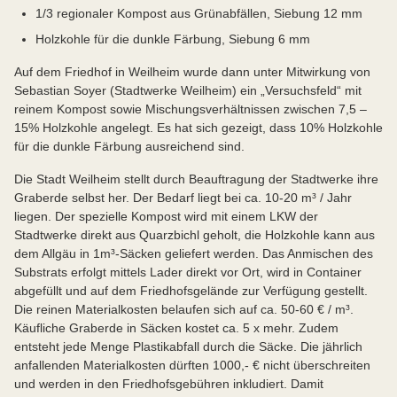
1/3 regionaler Kompost aus Grünabfällen, Siebung 12 mm
Holzkohle für die dunkle Färbung, Siebung 6 mm
Auf dem Friedhof in Weilheim wurde dann unter Mitwirkung von
Sebastian Soyer (Stadtwerke Weilheim) ein „Versuchsfeld“ mit
reinem Kompost sowie Mischungsverhältnissen zwischen 7,5 –
15% Holzkohle angelegt. Es hat sich gezeigt, dass 10% Holzkohle
für die dunkle Färbung ausreichend sind.
Die Stadt Weilheim stellt durch Beauftragung der Stadtwerke ihre
Graberde selbst her. Der Bedarf liegt bei ca. 10-20 m³ / Jahr
liegen. Der spezielle Kompost wird mit einem LKW der
Stadtwerke direkt aus Quarzbichl geholt, die Holzkohle kann aus
dem Allgäu in 1m³-Säcken geliefert werden. Das Anmischen des
Substrats erfolgt mittels Lader direkt vor Ort, wird in Container
abgefüllt und auf dem Friedhofsgelände zur Verfügung gestellt.
Die reinen Materialkosten belaufen sich auf ca. 50-60 € / m³.
Käufliche Graberde in Säcken kostet ca. 5 x mehr. Zudem
entsteht jede Menge Plastikabfall durch die Säcke. Die jährlich
anfallenden Materialkosten dürften 1000,- € nicht überschreiten
und werden in den Friedhofsgebühren inkludiert. Damit